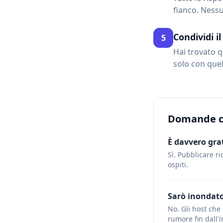
fianco. Nessu
Condividi i
5
Hai trovato qu
solo con quel
Domande 
È davvero gra
Sì. Pubblicare ri
ospiti.
Sarò inondat
No. Gli host che 
rumore fin dall'i