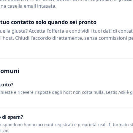
na casella email intasata.
l tuo contatto solo quando sei pronto
ella giusta? Accetta l'offerta e condividi i tuoi dati di conta
l'host. Chiudi l'accordo direttamente, senza commissioni pe
comuni
tuito?
chieste e ricevere risposte dagli host non costa nulla. Lestis Ask è g
o di spam?
rispondono hanno account registrati e proprietà reali. Il formato stru
nizio.