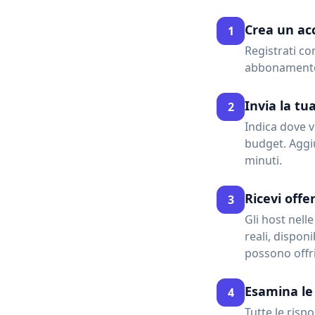
Crea un ac
1
Registrati co
abbonamento
Invia la tu
2
Indica dove v
budget. Aggiu
minuti.
Ricevi offer
3
Gli host nell
reali, dispon
possono offri
Esamina le 
4
Tutte le risp