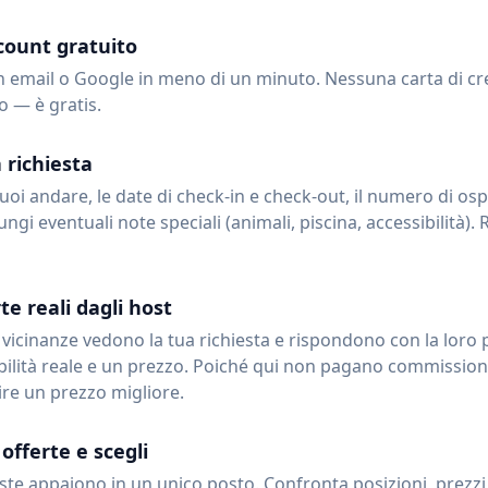
count gratuito
n email o Google in meno di un minuto. Nessuna carta di cr
 — è gratis.
a richiesta
uoi andare, le date di check-in e check-out, il numero di ospi
ngi eventuali note speciali (animali, piscina, accessibilità).
te reali dagli host
e vicinanze vedono la tua richiesta e rispondono con la loro
ibilità reale e un prezzo. Poiché qui non pagano commission
re un prezzo migliore.
offerte e scegli
oste appaiono in un unico posto. Confronta posizioni, prezzi 