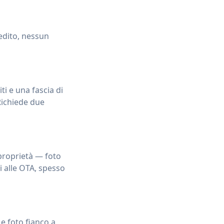
edito, nessun
ti e una fascia di
 Richiede due
 proprietà — foto
i alle OTA, spesso
e foto fianco a