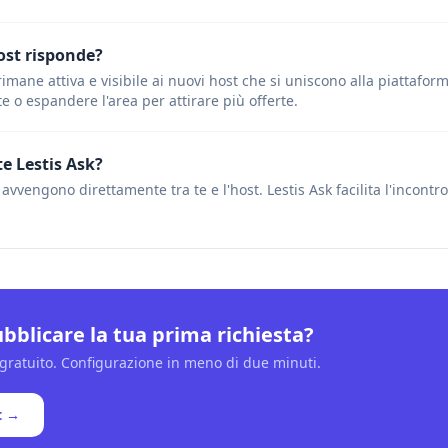
ost risponde?
rimane attiva e visibile ai nuovi host che si uniscono alla piattafor
e o espandere l'area per attirare più offerte.
e Lestis Ask?
vvengono direttamente tra te e l'host. Lestis Ask facilita l'incontr
bblicare la tua prima richiesta?
ratuito. Configurazione in meno di due minuti.
t →